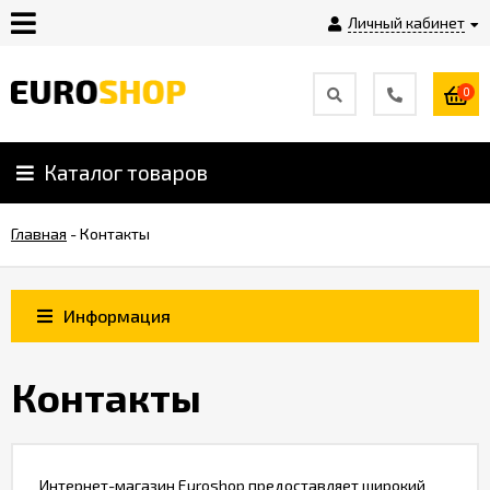
Личный кабинет
0
Инструкция
Плагины
Каталог товаров
Главная
-
Контакты
Контакты
Shop-
Информация
Script
Контакты
Вебасист
Блог
Интернет-магазин Euroshop предоставляет широкий