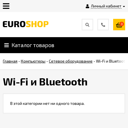
Личный кабинет
0
Инструкция
Плагины
Каталог товаров
Главная
-
Компьютеры
-
Сетевое оборудование
-
Wi-Fi и Bluetooth
Контакты
Wi-Fi и Bluetooth
Shop-
Script
Вебасист
В этой категории нет ни одного товара.
Блог