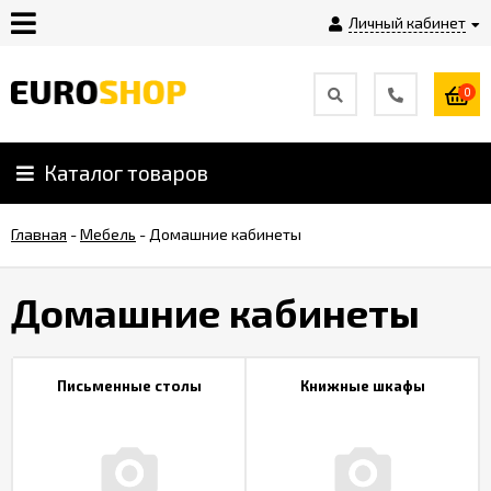
Личный кабинет
0
Инструкция
Плагины
Каталог товаров
Главная
-
Мебель
-
Домашние кабинеты
Контакты
Домашние кабинеты
Shop-
Script
Письменные столы
Книжные шкафы
Вебасист
Блог