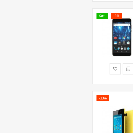
Хит!
-9%
-33%