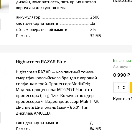
дизайн, компактность, пять ярких цветов
корпуса и доступная цена.
аккумулятор
2600
слот для карты памяти
Да
объем оперативной памяти
2 Б
Память
32 МБ
В наличии
Highscreen RAZAR Blue
Артикул -
Highscreen RAZAR — компактный тонкий
8 990 ₽
смартфон российского бренда с хорошей
селфи-камерой. Процессор: MediaTek;
Модель процессора: MT6737T; Частота
процессора (ГГц): 1.45; Количество ядер
Купить в 
процессора: 4; Видеопроцессор: Mali T-720
Дисплей: Диагональ (дюйм): 5.0"; Тип
дисплея: AMOLED;...
слот для карты памяти
Да
Память
64 МБ