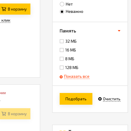
Нет
В корзину
Неважно
1 клик
Память
32 МБ
16 МБ
8 МБ
128 МБ
Показать все
ичии
Подобрать
Очистить
₽
В корзину