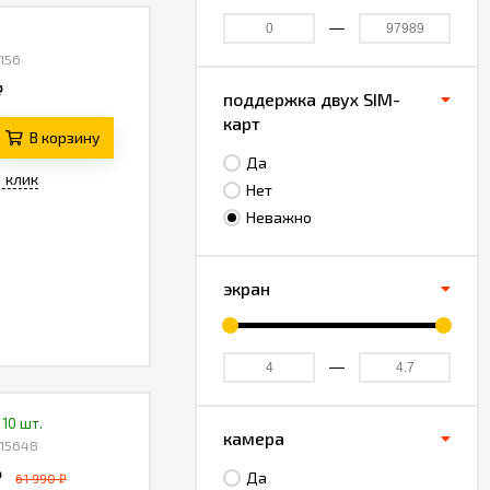
156
₽
поддержка двух SIM-
карт
В корзину
Да
1 клик
Нет
Неважно
экран
 10 шт.
камера
 15648
₽
Да
61 990 ₽