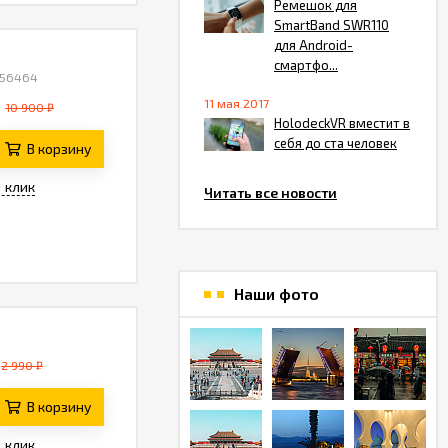
Ремешок для
SmartBand SWR110
для Android-
смартфо...
 56464
11 мая 2017
10 900 ₽
HolodeckVR вместит в
себя до ста человек
В корзину
1 клик
Читать все новости
Наши фото
2 990 ₽
В корзину
1 клик