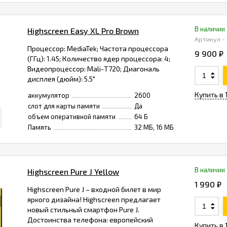
В наличии
Highscreen Easy XL Pro Brown
Артикул -
Процессор: MediaTek; Частота процессора
9 900 ₽
(ГГц): 1.45; Количество ядер процессора: 4;
Видеопроцессор: Mali-Т720; Диагональ
дисплея (дюйм): 5.5"
Купить в 
аккумулятор
2600
слот для карты памяти
Да
объем оперативной памяти
64 Б
Память
32 МБ, 16 МБ
В наличии
Highscreen Pure J Yellow
1 990 ₽
Highscreen Pure J – входной билет в мир
яркого дизайна! Highscreen предлагает
новый стильный смартфон Pure J.
Достоинства телефона: европейский
Купить в 