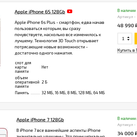
В наличии
Apple iPhone 6S 128Gb
Артикул - 
Apple iPhone 6s Plus - смартфон, едва начав
48 990 
пользоваться которым, вы сразу
почувствуете, насколько все изменилось к
лучшему. Технология 3D Touch открывает
потрясающие новые возможности -
Купить в 
достаточно одного нажатия.
слот для
карты
Нет
памяти
объем
оперативной
2 Б
памяти
Память
32 МБ, 16 МБ, 8 МБ, 128 МБ, 64 МБ
В наличии:
Apple iPhone 7 128Gb
Артикул -
В iPhone 7 все важнейшие аспекты iPhone
34 000 
значительно улучшены. Это принципиально