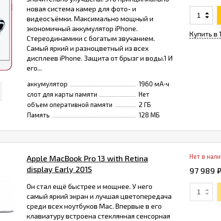
новая система камер для фото- и
видеосъёмки. Максимально мощный и
экономичный аккумулятор iPhone.
Купить в 
Стереодинамики с богатым звучанием.
Самый яркий и разноцветный из всех
дисплеев iPhone. Защита от брызг и воды.1 И
его...
аккумулятор
1960 мА⋅ч
слот для карты памяти
Нет
объем оперативной памяти
2 ГБ
Память
128 МБ
Нет в нал
Apple MacBook Pro 13 with Retina
display Early 2015
97 989 
Он стал ещё быстрее и мощнее. У него
самый яркий экран и лучшая цветопередача
среди всех ноутбуков Mac. Впервые в его
клавиатуру встроена стеклянная сенсорная