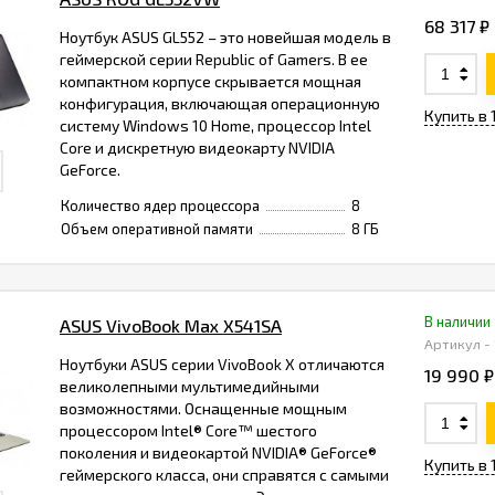
68 317 ₽
Ноутбук ASUS GL552 – это новейшая модель в
геймерской серии Republic of Gamers. В ее
компактном корпусе скрывается мощная
конфигурация, включающая операционную
Купить в 
систему Windows 10 Home, процессор Intel
Core и дискретную видеокарту NVIDIA
GeForce.
Количество ядер процессора
8
Объем оперативной памяти
8 ГБ
В наличии
ASUS VivoBook Max X541SA
Артикул -
Ноутбуки ASUS серии VivoBook X отличаются
19 990 ₽
великолепными мультимедийными
возможностями. Оснащенные мощным
процессором Intel® Core™ шестого
поколения и видеокартой NVIDIA® GeForce®
Купить в 
геймерского класса, они справятся с самыми