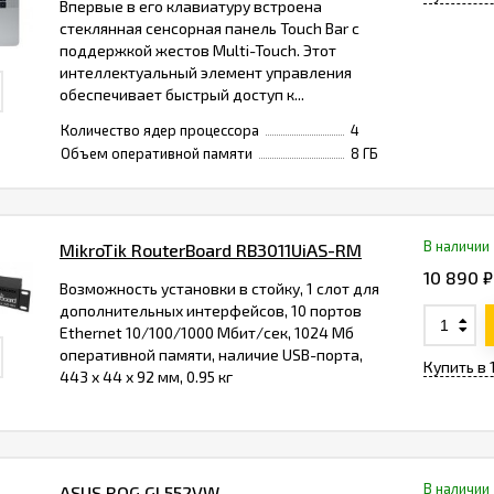
Впервые в его клавиатуру встроена
стеклянная сенсорная панель Touch Bar с
поддержкой жестов Multi-Touch. Этот
интеллектуальный элемент управления
обеспечивает быстрый доступ к...
Количество ядер процессора
4
Объем оперативной памяти
8 ГБ
В наличии
MikroTik RouterBoard RB3011UiAS-RM
10 890 ₽
Возможность установки в стойку, 1 слот для
дополнительных интерфейсов, 10 портов
Ethernet 10/100/1000 Мбит/сек, 1024 Мб
оперативной памяти, наличие USB-порта,
Купить в 
443 x 44 x 92 мм, 0.95 кг
В наличии
ASUS ROG GL552VW