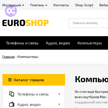
Инструкция
Плагины
Контакты
Shop-Script
Веба
Телефоны и связь
Аудио, видео
Компьютеры
Главная
-
Компьютеры
Компь
Каталог товаров
Он стал ещё быстрее
Телефоны и связь
всех ноутбуков Mac.
поддержкой жестов 
Аудио, видео
доступ к функциям и