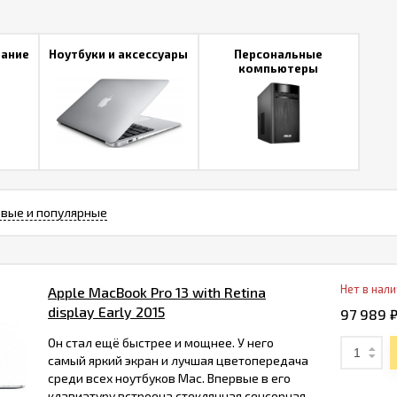
й. И у него есть всё для воплощения ваших.
вание
Ноутбуки и аксессуары
Персональные
компьютеры
вые и популярные
Нет в нал
Apple MacBook Pro 13 with Retina
display Early 2015
97 989 
Он стал ещё быстрее и мощнее. У него
самый яркий экран и лучшая цветопередача
среди всех ноутбуков Mac. Впервые в его
клавиатуру встроена стеклянная сенсорная