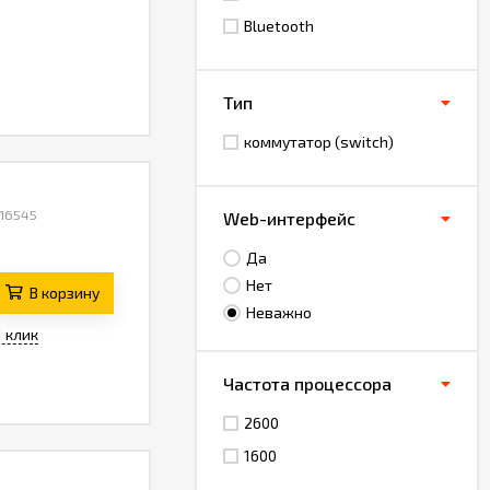
Bluetooth
Тип
коммутатор (switch)
 16545
Web-интерфейс
Да
Нет
В корзину
Неважно
1 клик
Частота процессора
2600
1600