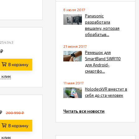
6 июля 2017
Panasonic
разработала
вешалку, которая
обрабатыв...
 254343
21 июня 2017
 ₽
Ремешок для
SmartBand SWR110
В корзину
для Android-
смартфо...
1 клик
11 мая 2017
HolodeckVR вместит в
себя до ста человек
Читать все новости
₽
200 990 ₽
В корзину
1 клик