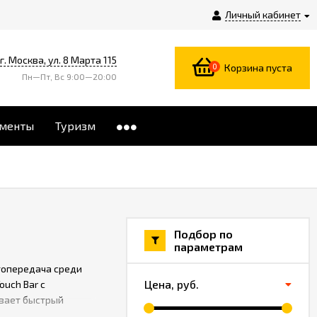
Личный кабинет
г. Москва, ул. 8 Марта 115
0
Корзина пуста
Пн—Пт, Вс 9:00—20:00
менты
Туризм
Подбор по
параметрам
етопередача среди
Цена,
руб.
ouch Bar с
ивает быстрый
o создан на основе