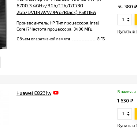
6700 3.4GHz/8Gb/1Tb/GT730
54 380 ₽
2Gb/DVDRW/W7Pro/Black) P5K11EA
Производитель: HP Тип процессора: Intel
Core i7 Частота процессора: 3400 МГц
Купить в 
Объем оперативной памяти
8 ГБ
В наличии
Huawei E8231w
1 630 ₽
Купить в 