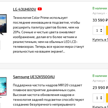
В наличии
LG 43UH610V
Артикул -
Технология Color Prime использует
33 590 ₽
последние инновации в подсветке, чтобы
расширить палитру цветов более, чем на
20%. Сочные и чистые цвета оживляют
изображение, делая его более четким и
Купить в 
реалистичным, чем на обычных LED LCD-
телевизорах. Теперь все краски мира станут
реальностью на вашем экране!...
В наличии
Samsung UE32K5500AU
Артикул -
Поддержка частоты кадров MR120 создает
23 990 
плавное восприятие динамичных сцен.
Высокая частота обновления кадров и
технология задней подсветки способствуют
созданию безупречного непрерывного
Купить в 