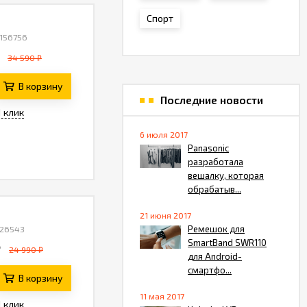
Спорт
 156756
34 590 ₽
В корзину
Последние новости
1 клик
6 июля 2017
Panasonic
разработала
вешалку, которая
обрабатыв...
21 июня 2017
 26543
Ремешок для
SmartBand SWR110
₽
24 990 ₽
для Android-
смартфо...
В корзину
11 мая 2017
1 клик