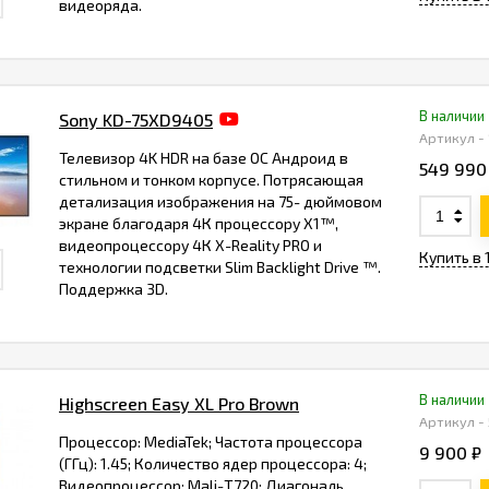
видеоряда.
В наличии
Sony KD-75XD9405
Артикул - 
Телевизор 4K HDR на базе ОС Андроид в
549 990
стильном и тонком корпусе. Потрясающая
детализация изображения на 75- дюймовом
экране благодаря 4К процессору X1™,
видеопроцессору 4К X-Reality PRO и
Купить в 
технологии подсветки Slim Backlight Drive ™.
Поддержка 3D.
В наличии
Highscreen Easy XL Pro Brown
Артикул -
Процессор: MediaTek; Частота процессора
9 900 ₽
(ГГц): 1.45; Количество ядер процессора: 4;
Видеопроцессор: Mali-Т720; Диагональ