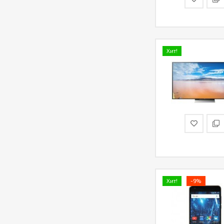
Хит!
Хит!
-9%