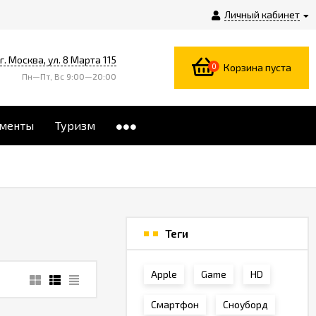
Личный кабинет
г. Москва, ул. 8 Марта 115
0
Корзина пуста
Пн—Пт, Вс 9:00—20:00
менты
Туризм
Теги
Apple
Game
HD
Смартфон
Сноуборд