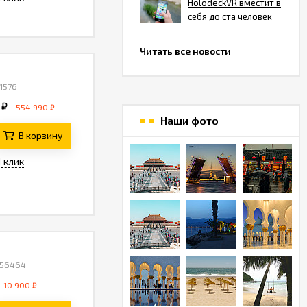
HolodeckVR вместит в
себя до ста человек
Читать все новости
1576
 ₽
554 990 ₽
Наши фото
В корзину
1 клик
 56464
10 900 ₽