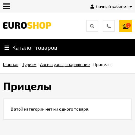
Личный кабинет
0
Инструкция
Плагины
Каталог товаров
Главная
-
Туризм
-
Аксессуары, снаряжение
-
Прицелы
Контакты
Прицелы
Shop-
Script
Вебасист
В этой категории нет ни одного товара.
Блог