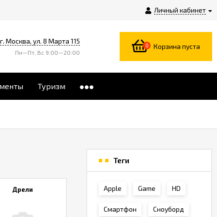
Личный кабинет
г. Москва, ул. 8 Марта 115
0
Корзина пуста
Пн—Пт, Вс 9:00—20:00
менты
Туризм
Теги
Apple
Game
HD
Дрели
Смартфон
Сноуборд