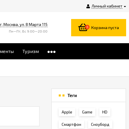
Личный кабинет
г. Москва, ул. 8 Марта 115
0
Корзина пуста
Пн—Пт, Вс 9:00—20:00
менты
Туризм
Теги
Apple
Game
HD
Смартфон
Сноуборд