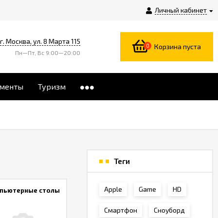
Личный кабинет
г. Москва, ул. 8 Марта 115
0
Корзина пуста
Пн—Пт, Вс 9:00—20:00
менты
Туризм
Теги
Apple
Game
HD
пьютерные столы
Смартфон
Сноуборд