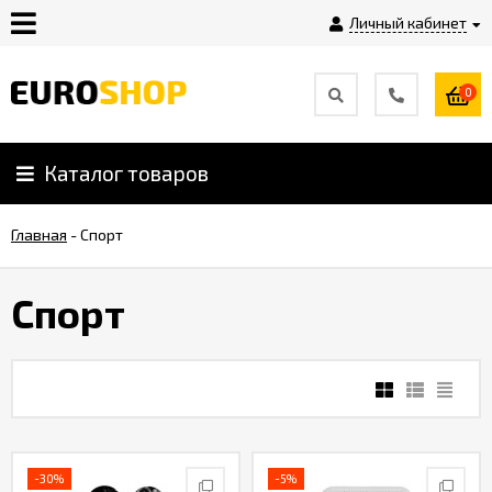
Личный кабинет
0
Инструкция
Плагины
Каталог товаров
Главная
-
Спорт
Контакты
Спорт
Shop-
Script
Вебасист
Блог
-30%
-5%