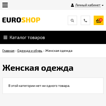
Личный кабинет
0
Инструкция
Плагины
Каталог товаров
Главная
-
Одежда и обувь
-
Женская одежда
Контакты
Женская одежда
Shop-
Script
Вебасист
В этой категории нет ни одного товара.
Блог