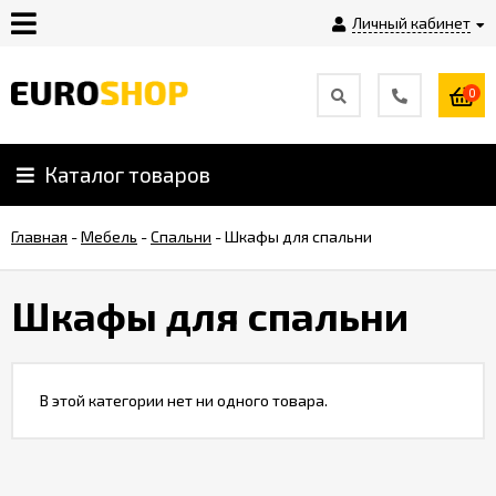
Личный кабинет
0
Инструкция
Плагины
Каталог товаров
Главная
-
Мебель
-
Спальни
-
Шкафы для спальни
Контакты
Шкафы для спальни
Shop-
Script
Вебасист
В этой категории нет ни одного товара.
Блог