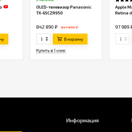
b
OLED-телевизор Panasonic
Apple M
TX-65CZR950
Retina d
842 890 ₽
97 989 
847 890 ₽
ну
В корзину
Купить в 1 клик
Информация