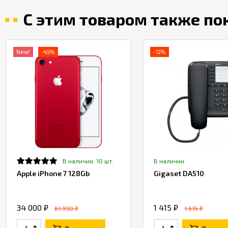
С этим товаром также п
New!
-45%
-12%
В наличии: 10 шт.
В наличии
Apple iPhone 7 128Gb
Gigaset DA510
34 000 ₽
1 415 ₽
61 990 ₽
1 615 ₽