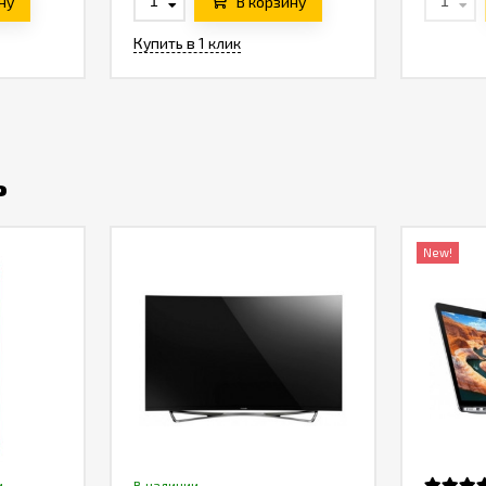
ну
В корзину
Купить в 1 клик
ь
New!
и
В наличии