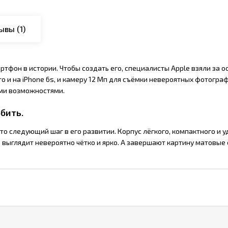
ывы
(1)
фон в истории. Чтобы создать его, специалисты Apple взяли за 
о и на iPhone 6s, и камеру 12 Мп для съёмки невероятных фотограф
ыми возможностями.
бить.
Это следующий шаг в его развитии. Корпус лёгкого, компактного и
выглядит невероятно чётко и ярко. А завершают картину матовые