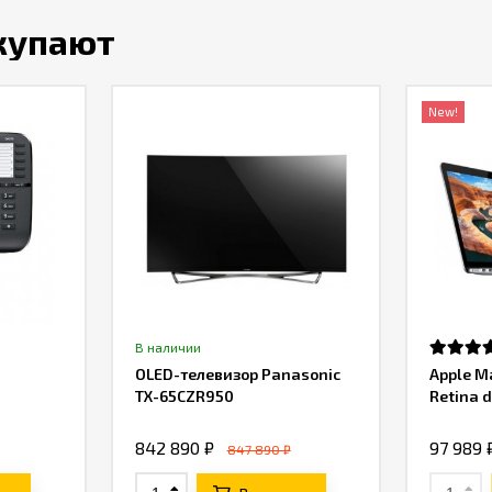
окупают
New!
В наличии
OLED-телевизор Panasonic
Apple M
TX-65CZR950
Retina d
842 890 ₽
97 989 
847 890 ₽